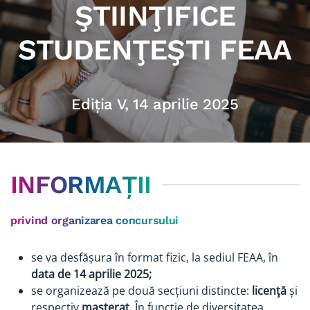
ŞTIINŢIFICE
STUDENŢEŞTI FEAA
Ediția V, 14 aprilie 2025
INFORMAȚII
privind organizarea concursului
se va desfășura în format fizic, la sediul FEAA, în
data de 14 aprilie 2025;
se organizează pe două secțiuni distincte:
licenţă
și
respectiv
masterat
. În funcţie de diversitatea