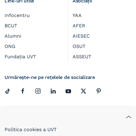
Link-uri utile
Asociații
Infocentru
YAA
BCUT
AFER
Alumni
AIESEC
ONG
OSUT
Fundația UVT
ASSEUT
Urmărește-ne pe rețelele de socializare
Politica cookies a UVT