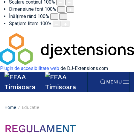
Scalare conținut
100
%
Dimensiune font
100
%
Înălțime rând
100
%
Spațiere litere
100
%
Plugin de accesibilitate web
de DJ-Extensions.com
MENIU
Home
Educație
REGULAMENT