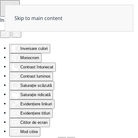
Skip to main content
Instrumente de accesibilitate
Inversare culori
Monocrom
Contrast întunecat
Contrast luminos
Saturație scăzută
Saturație ridicată
Evidențiere linkuri
Evidențiere titluri
Cititor de ecran
Mod citire