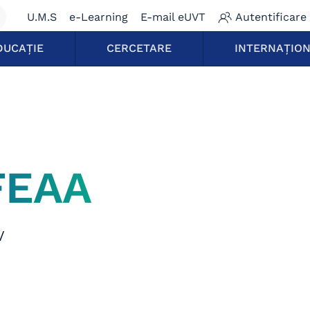
U.M.S
e-Learning
E-mail eUVT
Autentificare
DUCAȚIE
CERCETARE
INTERNAȚIO
FEAA
/