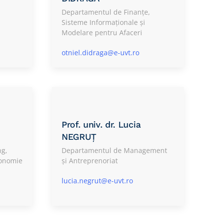
Departamentul de Finanțe,
Sisteme Informaționale și
Modelare pentru Afaceri
otniel.didraga@e-uvt.ro
Prof. univ. dr. Lucia
NEGRUȚ
ng,
Departamentul de Management
conomie
și Antreprenoriat
lucia.negrut@e-uvt.ro