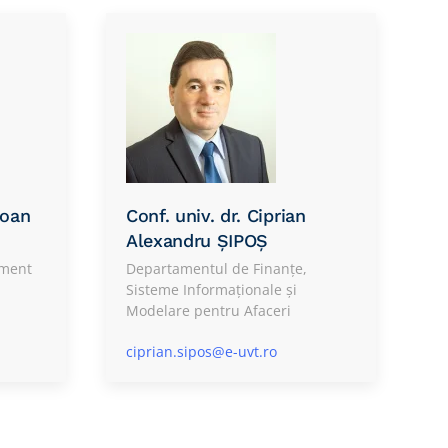
Ioan
Conf. univ. dr. Ciprian
Alexandru ȘIPOȘ
ment
Departamentul de Finanțe,
Sisteme Informaționale și
Modelare pentru Afaceri
ciprian.sipos@e-uvt.ro