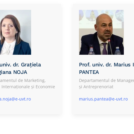
univ. dr. Grațiela
Prof. univ. dr. Marius 
giana NOJA
PANTEA
amentul de Marketing,
Departamentul de Manage
i Internaționale și Economie
și Antreprenoriat
la.noja@e-uvt.ro
marius.pantea@e-uvt.ro