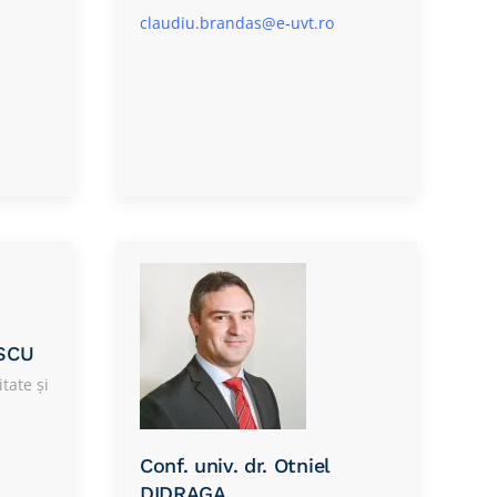
claudiu.brandas@e-uvt.ro
SCU
tate și
Conf. univ. dr. Otniel
DIDRAGA