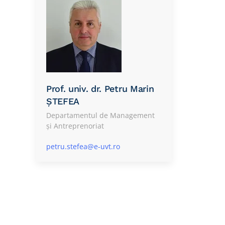
Prof. univ. dr. Petru Marin
ȘTEFEA
Departamentul de Management
și Antreprenoriat
petru.stefea@e-uvt.ro