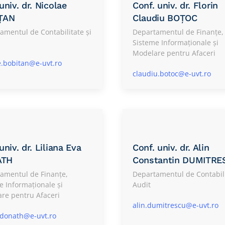
 univ. dr. Nicolae
Conf. univ. dr. Florin
ȚAN
Claudiu BOȚOC
amentul de Contabilitate și
Departamentul de Finanțe,
Sisteme Informaționale și
Modelare pentru Afaceri
e.bobitan@e-uvt.ro
claudiu.botoc@e-uvt.ro
 univ. dr. Liliana Eva
Conf. univ. dr. Alin
ATH
Constantin DUMITRE
amentul de Finanțe,
Departamentul de Contabili
e Informaționale și
Audit
re pentru Afaceri
alin.dumitrescu@e-uvt.ro
a.donath@e-uvt.ro