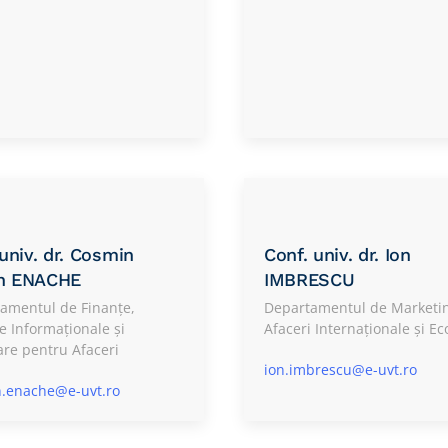
 univ. dr. Cosmin
Conf. univ. dr. Ion
n ENACHE
IMBRESCU
amentul de Finanțe,
Departamentul de Marketi
e Informaționale și
Afaceri Internaționale și E
re pentru Afaceri
ion.imbrescu@e-uvt.ro
.enache@e-uvt.ro