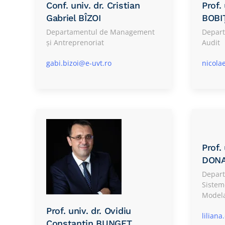
Conf. univ. dr. Cristian
Prof.
Gabriel BÎZOI
BOBI
Departamentul de Management
Depart
și Antreprenoriat
Audit
gabi.bizoi@e-uvt.ro
nicola
Prof.
DON
Depart
Sistem
Modela
Prof. univ. dr. Ovidiu
lilian
Constantin BUNGET