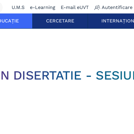
U.M.S
e-Learning
E-mail eUVT
Autentificare
DUCAȚIE
CERCETARE
INTERNAȚIO
N DISERTATIE - SESI