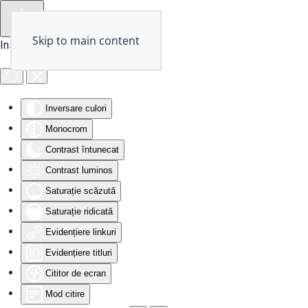
Skip to main content
Instrumente de accesibilitate
Inversare culori
Monocrom
Contrast întunecat
Contrast luminos
Saturație scăzută
Saturație ridicată
Evidențiere linkuri
Evidențiere titluri
Cititor de ecran
Mod citire