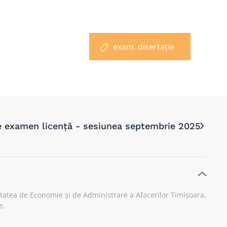
exam. disertație
e examen licență - sesiunea septembrie 2025
tatea de Economie și de Administrare a Afacerilor Timișoara.
e.