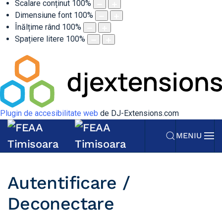
Scalare conținut
100
%
Dimensiune font
100
%
Înălțime rând
100
%
Spațiere litere
100
%
Plugin de accesibilitate web
de DJ-Extensions.com
MENIU
Autentificare /
Deconectare