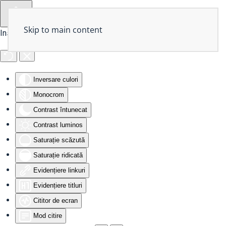
Skip to main content
Instrumente de accesibilitate
Inversare culori
Monocrom
Contrast întunecat
Contrast luminos
Saturație scăzută
Saturație ridicată
Evidențiere linkuri
Evidențiere titluri
Cititor de ecran
Mod citire