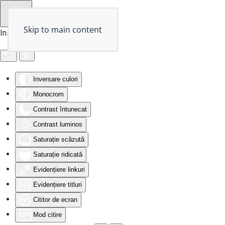
Skip to main content
Instrumente de accesibilitate
Inversare culori
Monocrom
Contrast întunecat
Contrast luminos
Saturație scăzută
Saturație ridicată
Evidențiere linkuri
Evidențiere titluri
Cititor de ecran
Mod citire