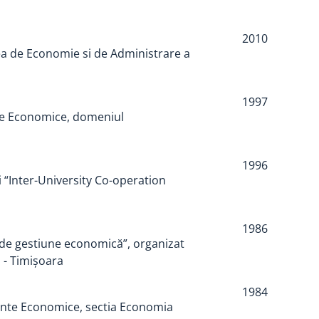
2010
ea de Economie si de Administrare a
1997
nte Economice, domeniul
1996
“Inter-University Co-operation
1986
de gestiune economică”, organizat
l - Timişoara
1984
iinte Economice, sectia Economia