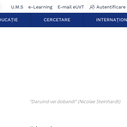
U.M.S
e-Learning
E-mail eUVT
Autentificare
DUCAȚIE
CERCETARE
INTERNAȚIO
”Daruind vei dobandi” (Nicolae Steinhardt)