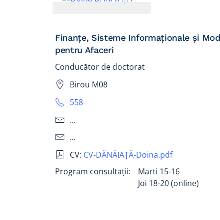
Finanțe, Sisteme Informaționale și Mod
pentru Afaceri
Conducător de doctorat
Birou M08
558
...
...
CV:
CV-DĂNĂIAŢĂ-Doina.pdf
Program consultații:
Marti 15-16
Joi 18-20 (online)