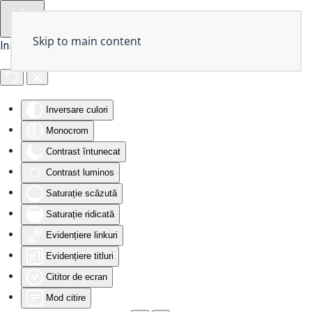
Skip to main content
Instrumente de accesibilitate
Inversare culori
Monocrom
Contrast întunecat
Contrast luminos
Saturație scăzută
Saturație ridicată
Evidențiere linkuri
Evidențiere titluri
Cititor de ecran
Mod citire