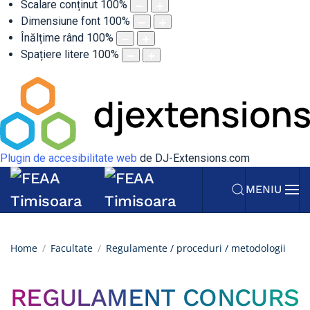
Scalare conținut
100
%
Dimensiune font
100
%
Înălțime rând
100
%
Spațiere litere
100
%
Plugin de accesibilitate web
de DJ-Extensions.com
MENIU
Home
Facultate
Regulamente / proceduri / metodologii
REGULAMENT CONCURS