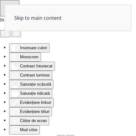
Skip to main content
Instrumente de accesibilitate
Inversare culori
Monocrom
Contrast întunecat
Contrast luminos
Saturație scăzută
Saturație ridicată
Evidențiere linkuri
Evidențiere titluri
Cititor de ecran
Mod citire