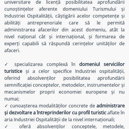
universitare de licență posibilitatea aprofundării
cunoștințelor aferente domeniului Turismului și
Industriei Ospitalității, câștigării acelor competențe și
abilități antreprenoriale care să le permită
administrarea afacerilor din acest domeniu, atât la
nivel național cât și internațional, și formarea de
experți capabili să răspundă cerințelor unităților de
afaceri.
✓ specializarea complexă în
domeniul serviciilor
turistice
și a celor specifice Industriei ospitalității,
oferind absolvenților posibilitatea aprofundării
semnificației conceptelor, metodelor, instrumentelor și
mecanismelor proprii economiei europene și nu
numai;
✓ cunoașterea modalităților concrete de
administrare
și dezvoltare a întreprinderilor cu profil turistic
aflate în
aria Industriei Ospitalității de la nivel internaționali;
✓ oferă absolvenților conceptele, metodele,