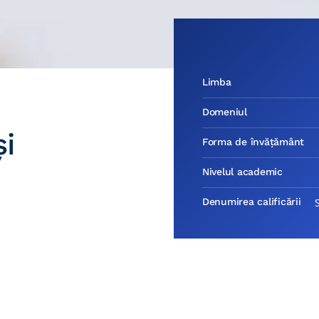
Limba
Domeniul
și
Forma de învățământ
Nivelul academic
Denumirea calificării