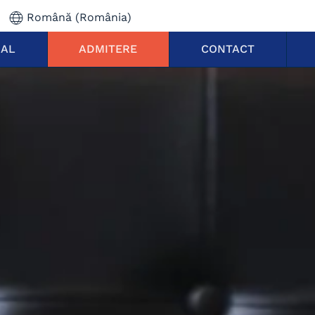
Română (România)
NAL
ADMITERE
CONTACT