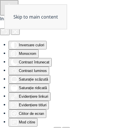
Skip to main content
Instrumente de accesibilitate
Inversare culori
Monocrom
Contrast întunecat
Contrast luminos
Saturație scăzută
Saturație ridicată
Evidențiere linkuri
Evidențiere titluri
Cititor de ecran
Mod citire