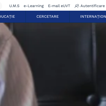
U.M.S
e-Learning
E-mail eUVT
Autentificare
DUCAȚIE
CERCETARE
INTERNAȚIO