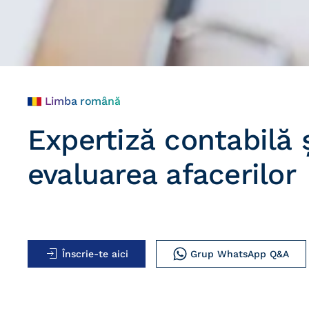
Limba română
Expertiză contabilă 
evaluarea afacerilor
Înscrie-te aici
Grup WhatsApp Q&A