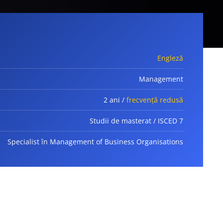
Engleză
Management
2 ani /
frecvență redusă
Studii de masterat / ISCED 7
Specialist în Management of Business Organisations