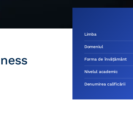
Limba
Domeniul
iness
Forma de învățământ
Nivelul academic
Denumirea calificării