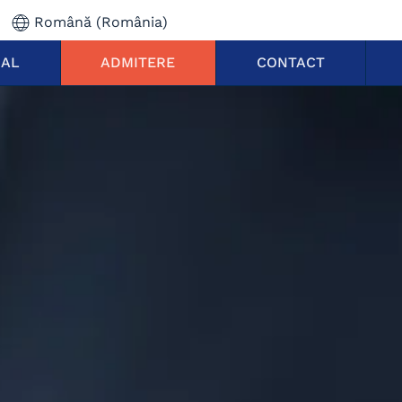
Română (România)
NAL
ADMITERE
CONTACT