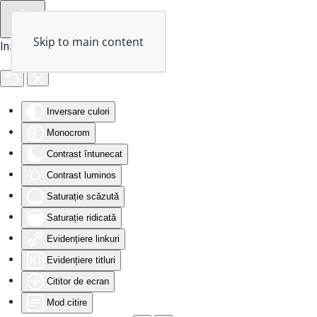
Skip to main content
Instrumente de accesibilitate
Inversare culori
Monocrom
Contrast întunecat
Contrast luminos
Saturație scăzută
Saturație ridicată
Evidențiere linkuri
Evidențiere titluri
Cititor de ecran
Mod citire