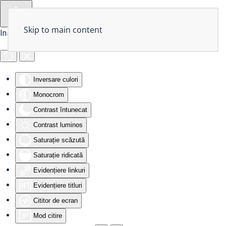
Skip to main content
Instrumente de accesibilitate
Inversare culori
Monocrom
Contrast întunecat
Contrast luminos
Saturație scăzută
Saturație ridicată
Evidențiere linkuri
Evidențiere titluri
Cititor de ecran
Mod citire