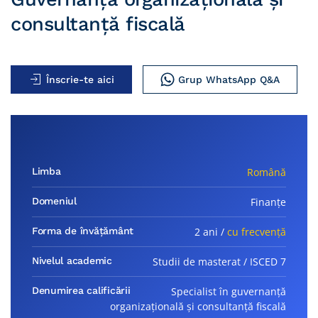
consultanţă fiscală
Înscrie-te aici
Grup WhatsApp Q&A
Limba
Română
Domeniul
Finanțe
Forma de învățământ
2 ani /
cu frecvență
Nivelul academic
Studii de masterat / ISCED 7
Denumirea calificării
Specialist în guvernanță
organizațională şi consultanţă fiscală