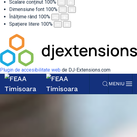
Scalare conținut
100
%
Dimensiune font
100
%
Înălțime rând
100
%
Spațiere litere
100
%
Plugin de accesibilitate web
de DJ-Extensions.com
MENIU